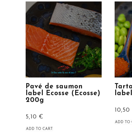
Pavé de saumon
Tart
label Ecosse (Ecosse)
labe
200g
10,5
5,10
€
ADD TO
ADD TO CART