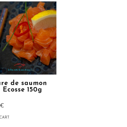
are de saumon
l Ecosse 150g
0
€
 CART