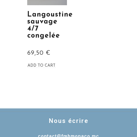
Langoustine
sauvage
4/7
congelée
69,50
€
ADD TO CART
Nous écrire
contact@fmbmonaco.mc