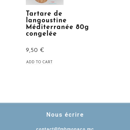
Tartare de
langoustine
Méditerranée 80g
congelée
9,50
€
ADD TO CART
Nous écrire
contact@fmbmonaco.mc