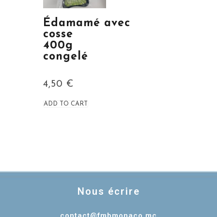
Édamamé avec
cosse
400g
congelé
4,50
€
ADD TO CART
Nous écrire
contact@fmbmonaco.mc